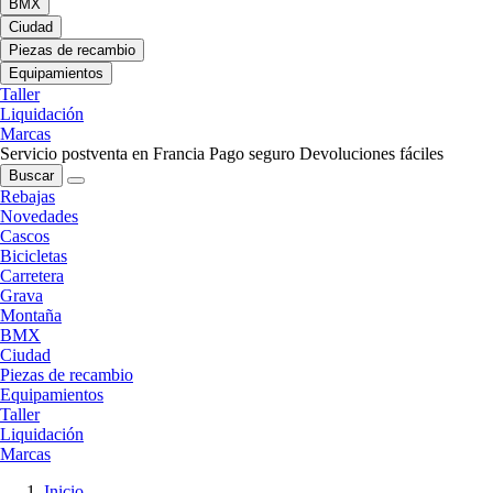
BMX
Ciudad
Piezas de recambio
Equipamientos
Taller
Liquidación
Marcas
Servicio postventa en Francia
Pago seguro
Devoluciones fáciles
Buscar
Rebajas
Novedades
Cascos
Bicicletas
Carretera
Grava
Montaña
BMX
Ciudad
Piezas de recambio
Equipamientos
Taller
Liquidación
Marcas
Inicio