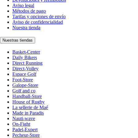
Aviso legal
Métodos de pago
Tarifas y opciones de envío
Aviso de confidencialidad
Nuestra tienda
Nuestras tiendas
Basket-Center
Daily Bikers
Direct Running
Direct-Volley
Espace Golf
Foot-Store
Galope-Store
Golf and co
Handball-Store
House of Rugby
La sellerie de Maé
Made in Paradis
Nauti-wave
On-Fight
Padel-Expert
Pecheur-Store