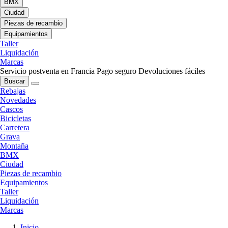
BMX
Ciudad
Piezas de recambio
Equipamientos
Taller
Liquidación
Marcas
Servicio postventa en Francia
Pago seguro
Devoluciones fáciles
Buscar
Rebajas
Novedades
Cascos
Bicicletas
Carretera
Grava
Montaña
BMX
Ciudad
Piezas de recambio
Equipamientos
Taller
Liquidación
Marcas
Inicio