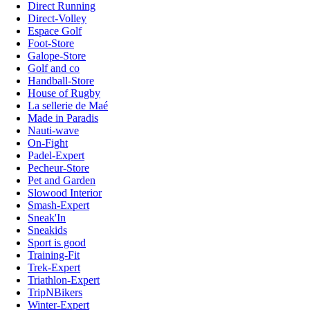
Direct Running
Direct-Volley
Espace Golf
Foot-Store
Galope-Store
Golf and co
Handball-Store
House of Rugby
La sellerie de Maé
Made in Paradis
Nauti-wave
On-Fight
Padel-Expert
Pecheur-Store
Pet and Garden
Slowood Interior
Smash-Expert
Sneak'In
Sneakids
Sport is good
Training-Fit
Trek-Expert
Triathlon-Expert
TripNBikers
Winter-Expert