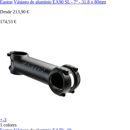
Easton
Vástago de aluminio EA90 SL - 7° - 31.8 x 80mm
Desde
213,90 €
174,53 €
+-3
1 colores