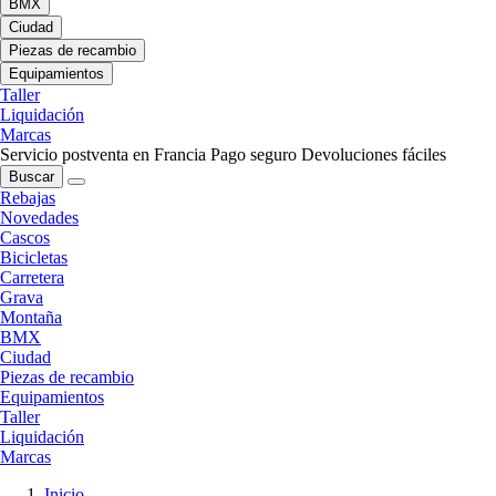
BMX
Ciudad
Piezas de recambio
Equipamientos
Taller
Liquidación
Marcas
Servicio postventa en Francia
Pago seguro
Devoluciones fáciles
Buscar
Rebajas
Novedades
Cascos
Bicicletas
Carretera
Grava
Montaña
BMX
Ciudad
Piezas de recambio
Equipamientos
Taller
Liquidación
Marcas
Inicio