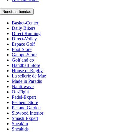
Nuestras tiendas
Basket-Center
Daily Bikers
Direct Running
Direct-Volley
Espace Golf
Foot-Store
Galope-Store
Golf and co
Handball-Store
House of Rugby
La sellerie de Maé
Made in Paradis
Nauti-wave
On-Fight
Padel-Expert
Pecheur-Store
Pet and Garden
Slowood Interior
Smash-Expert
Sneak'In
Sneakids