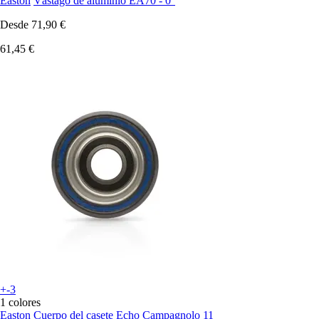
Easton
Vástago de aluminio EA70 - 0°
Desde
71,90 €
61,45 €
+-3
1 colores
Easton
Cuerpo del casete Echo Campagnolo 11