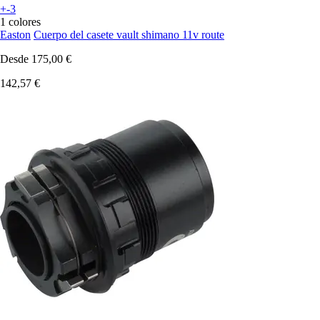
+-3
1 colores
Easton
Cuerpo del casete vault shimano 11v route
Desde
175,00 €
142,57 €