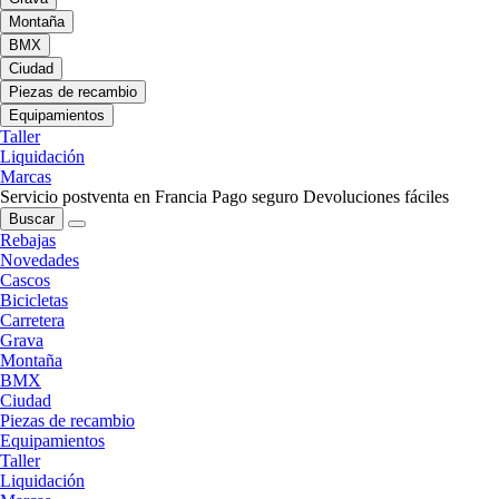
Montaña
BMX
Ciudad
Piezas de recambio
Equipamientos
Taller
Liquidación
Marcas
Servicio postventa en Francia
Pago seguro
Devoluciones fáciles
Buscar
Rebajas
Novedades
Cascos
Bicicletas
Carretera
Grava
Montaña
BMX
Ciudad
Piezas de recambio
Equipamientos
Taller
Liquidación