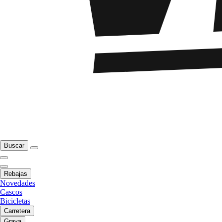
Buscar
Rebajas
Novedades
Cascos
Bicicletas
Carretera
Grava