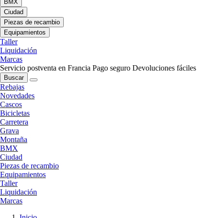
BMX
Ciudad
Piezas de recambio
Equipamientos
Taller
Liquidación
Marcas
Servicio postventa en Francia
Pago seguro
Devoluciones fáciles
Buscar
Rebajas
Novedades
Cascos
Bicicletas
Carretera
Grava
Montaña
BMX
Ciudad
Piezas de recambio
Equipamientos
Taller
Liquidación
Marcas
Inicio