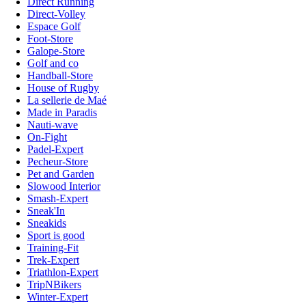
Direct Running
Direct-Volley
Espace Golf
Foot-Store
Galope-Store
Golf and co
Handball-Store
House of Rugby
La sellerie de Maé
Made in Paradis
Nauti-wave
On-Fight
Padel-Expert
Pecheur-Store
Pet and Garden
Slowood Interior
Smash-Expert
Sneak'In
Sneakids
Sport is good
Training-Fit
Trek-Expert
Triathlon-Expert
TripNBikers
Winter-Expert