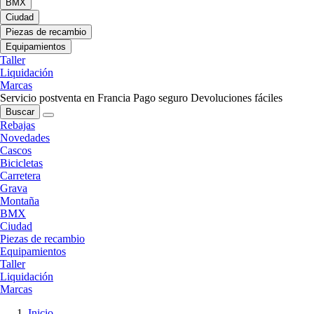
BMX
Ciudad
Piezas de recambio
Equipamientos
Taller
Liquidación
Marcas
Servicio postventa en Francia
Pago seguro
Devoluciones fáciles
Buscar
Rebajas
Novedades
Cascos
Bicicletas
Carretera
Grava
Montaña
BMX
Ciudad
Piezas de recambio
Equipamientos
Taller
Liquidación
Marcas
Inicio