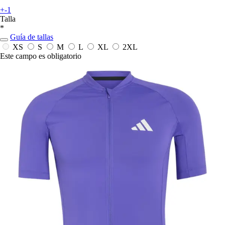
+-1
Talla
*
Guía de tallas
XS
S
M
L
XL
2XL
Este campo es obligatorio