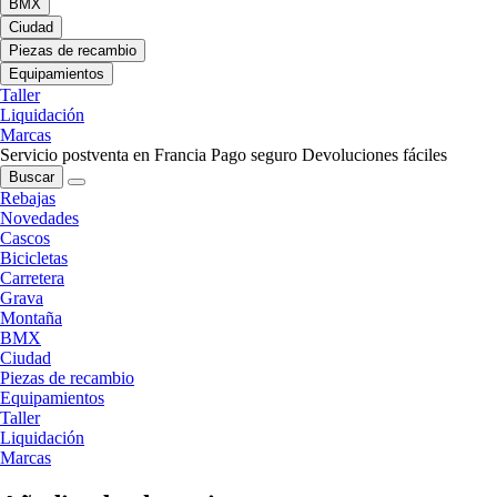
BMX
Ciudad
Piezas de recambio
Equipamientos
Taller
Liquidación
Marcas
Servicio postventa en Francia
Pago seguro
Devoluciones fáciles
Buscar
Rebajas
Novedades
Cascos
Bicicletas
Carretera
Grava
Montaña
BMX
Ciudad
Piezas de recambio
Equipamientos
Taller
Liquidación
Marcas