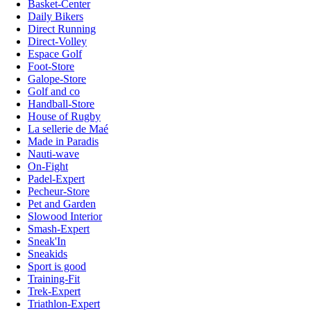
Basket-Center
Daily Bikers
Direct Running
Direct-Volley
Espace Golf
Foot-Store
Galope-Store
Golf and co
Handball-Store
House of Rugby
La sellerie de Maé
Made in Paradis
Nauti-wave
On-Fight
Padel-Expert
Pecheur-Store
Pet and Garden
Slowood Interior
Smash-Expert
Sneak'In
Sneakids
Sport is good
Training-Fit
Trek-Expert
Triathlon-Expert