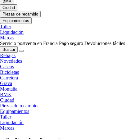
BMX
Ciudad
Piezas de recambio
Equipamientos
Taller
Liquidación
Marcas
Servicio postventa en Francia
Pago seguro
Devoluciones fáciles
Buscar
Rebajas
Novedades
Cascos
Bicicletas
Carretera
Grava
Montaña
BMX
Ciudad
Piezas de recambio
Equipamientos
Taller
Liquidación
Marcas