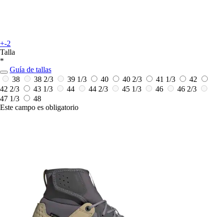
+-2
Talla
*
Guía de tallas
38
38 2/3
39 1/3
40
40 2/3
41 1/3
42
42 2/3
43 1/3
44
44 2/3
45 1/3
46
46 2/3
47 1/3
48
Este campo es obligatorio