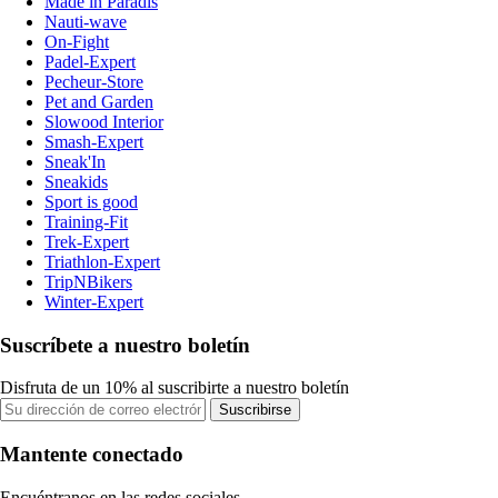
Made in Paradis
Nauti-wave
On-Fight
Padel-Expert
Pecheur-Store
Pet and Garden
Slowood Interior
Smash-Expert
Sneak'In
Sneakids
Sport is good
Training-Fit
Trek-Expert
Triathlon-Expert
TripNBikers
Winter-Expert
Suscríbete a nuestro boletín
Disfruta de un 10% al suscribirte a nuestro boletín
Suscribirse
Mantente conectado
Encuéntranos en las redes sociales