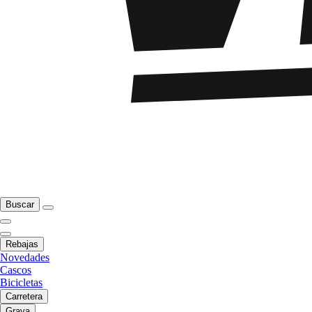
Buscar
Rebajas
Novedades
Cascos
Bicicletas
Carretera
Grava