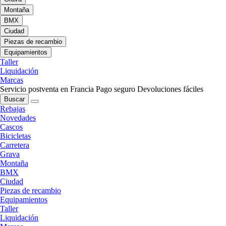
Montaña
BMX
Ciudad
Piezas de recambio
Equipamientos
Taller
Liquidación
Marcas
Servicio postventa en Francia
Pago seguro
Devoluciones fáciles
Buscar
Rebajas
Novedades
Cascos
Bicicletas
Carretera
Grava
Montaña
BMX
Ciudad
Piezas de recambio
Equipamientos
Taller
Liquidación