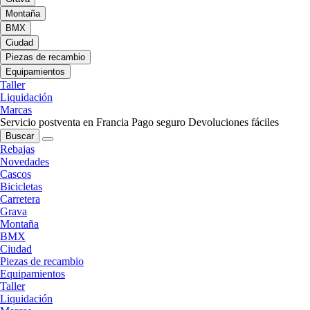
Montaña
BMX
Ciudad
Piezas de recambio
Equipamientos
Taller
Liquidación
Marcas
Servicio postventa en Francia
Pago seguro
Devoluciones fáciles
Buscar
Rebajas
Novedades
Cascos
Bicicletas
Carretera
Grava
Montaña
BMX
Ciudad
Piezas de recambio
Equipamientos
Taller
Liquidación