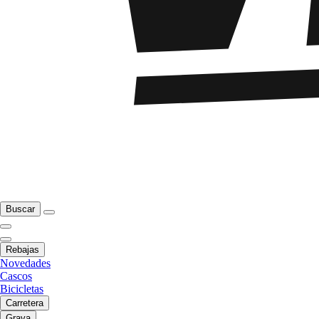
Buscar
Rebajas
Novedades
Cascos
Bicicletas
Carretera
Grava