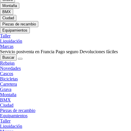
Montaña
BMX
Ciudad
Piezas de recambio
Equipamientos
Taller
Liquidación
Marcas
Servicio postventa en Francia
Pago seguro
Devoluciones fáciles
Buscar
Rebajas
Novedades
Cascos
Bicicletas
Carretera
Grava
Montaña
BMX
Ciudad
Piezas de recambio
Equipamientos
Taller
Liquidación