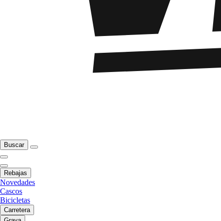
Buscar
Rebajas
Novedades
Cascos
Bicicletas
Carretera
Grava