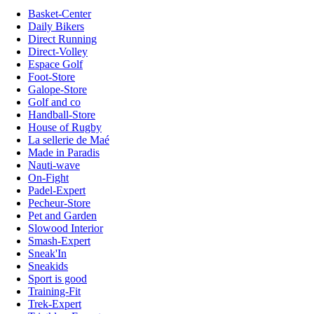
Basket-Center
Daily Bikers
Direct Running
Direct-Volley
Espace Golf
Foot-Store
Galope-Store
Golf and co
Handball-Store
House of Rugby
La sellerie de Maé
Made in Paradis
Nauti-wave
On-Fight
Padel-Expert
Pecheur-Store
Pet and Garden
Slowood Interior
Smash-Expert
Sneak'In
Sneakids
Sport is good
Training-Fit
Trek-Expert