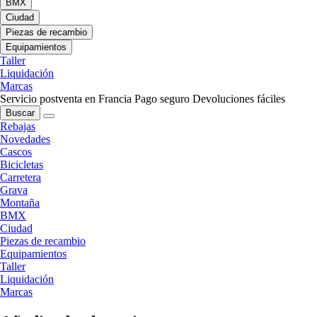
BMX
Ciudad
Piezas de recambio
Equipamientos
Taller
Liquidación
Marcas
Servicio postventa en Francia
Pago seguro
Devoluciones fáciles
Buscar
Rebajas
Novedades
Cascos
Bicicletas
Carretera
Grava
Montaña
BMX
Ciudad
Piezas de recambio
Equipamientos
Taller
Liquidación
Marcas