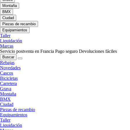
Montaña
BMX
Ciudad
Piezas de recambio
Equipamientos
Taller
Liquidación
Marcas
Servicio postventa en Francia
Pago seguro
Devoluciones fáciles
Buscar
Rebajas
Novedades
Cascos
Bicicletas
Carretera
Grava
Montaña
BMX
Ciudad
Piezas de recambio
Equipamientos
Taller
Liquidación