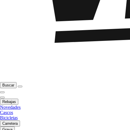
Buscar
Rebajas
Novedades
Cascos
Bicicletas
Carretera
Grava