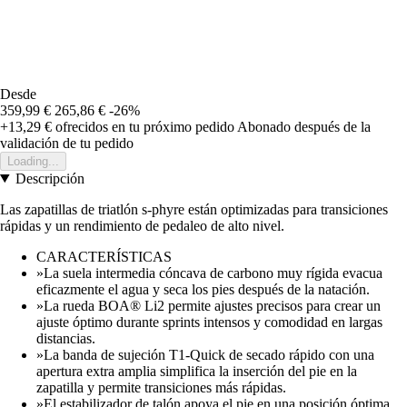
Desde
359,99 €
265,86 €
-26%
+13,29 €
ofrecidos en tu próximo pedido
Abonado después de la
validación de tu pedido
Loading...
Descripción
Las zapatillas de triatlón s-phyre están optimizadas para transiciones
rápidas y un rendimiento de pedaleo de alto nivel.
CARACTERÍSTICAS
»La suela intermedia cóncava de carbono muy rígida evacua
eficazmente el agua y seca los pies después de la natación.
»La rueda BOA® Li2 permite ajustes precisos para crear un
ajuste óptimo durante sprints intensos y comodidad en largas
distancias.
»La banda de sujeción T1-Quick de secado rápido con una
apertura extra amplia simplifica la inserción del pie en la
zapatilla y permite transiciones más rápidas.
»El estabilizador de talón apoya el pie en una posición óptima