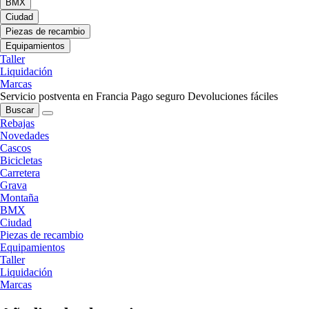
BMX
Ciudad
Piezas de recambio
Equipamientos
Taller
Liquidación
Marcas
Servicio postventa en Francia
Pago seguro
Devoluciones fáciles
Buscar
Rebajas
Novedades
Cascos
Bicicletas
Carretera
Grava
Montaña
BMX
Ciudad
Piezas de recambio
Equipamientos
Taller
Liquidación
Marcas