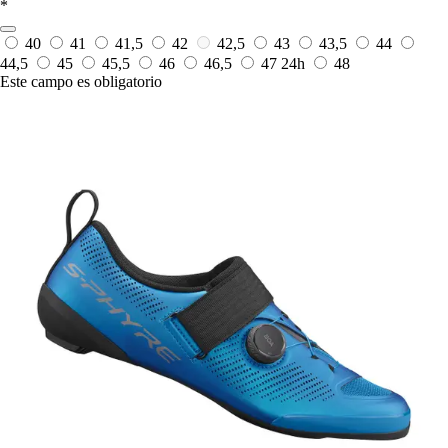
*
40
41
41,5
42
42,5
43
43,5
44
44,5
45
45,5
46
46,5
47
24h
48
Este campo es obligatorio