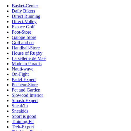
Basket-Center
Daily Bikers
Direct Running
Direct-Volley
Espace Golf
Foot-Store
Galope-Store
Golf and co
Handball-Store
House of Rugby
La sellerie de Maé
Made in Paradis
Nauti-wave
On-Fight
Padel-Expert
Pecheur-Store
Pet and Garden
Slowood Interior
Smash-Expert
Sneak'In
Sneakids
Sport is good
Training-Fit
Trek-Expert