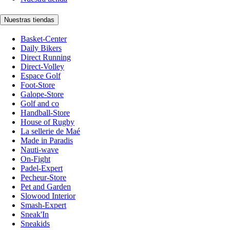
Nuestras tiendas
Basket-Center
Daily Bikers
Direct Running
Direct-Volley
Espace Golf
Foot-Store
Galope-Store
Golf and co
Handball-Store
House of Rugby
La sellerie de Maé
Made in Paradis
Nauti-wave
On-Fight
Padel-Expert
Pecheur-Store
Pet and Garden
Slowood Interior
Smash-Expert
Sneak'In
Sneakids