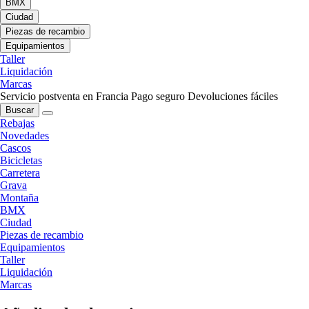
BMX
Ciudad
Piezas de recambio
Equipamientos
Taller
Liquidación
Marcas
Servicio postventa en Francia
Pago seguro
Devoluciones fáciles
Buscar
Rebajas
Novedades
Cascos
Bicicletas
Carretera
Grava
Montaña
BMX
Ciudad
Piezas de recambio
Equipamientos
Taller
Liquidación
Marcas