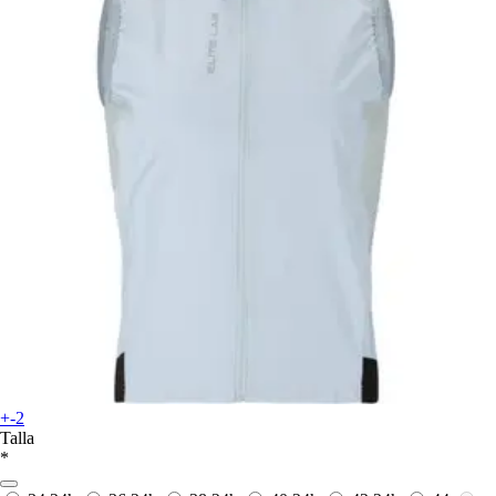
+-2
Talla
*