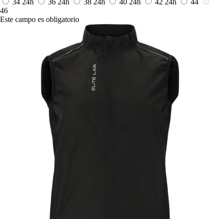
34
24h
36
24h
38
24h
40
24h
42
24h
44
46
Este campo es obligatorio