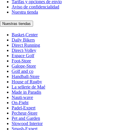
Tarifas y opciones de envío
Aviso de confidencialidad
Nuestra tienda
Nuestras tiendas
Basket-Center
Daily Bikers
Direct Running
Direct-Volley
Espace Golf
Foot-Store
Galope-Store
Golf and co
Handball-Store
House of Rugby
La sellerie de Maé
Made in Paradis
Nauti-wave
On-Fight
Padel-Expert
Pecheur-Store
Pet and Garden
Slowood Interior
Smash-Expert