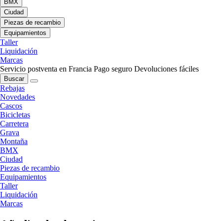
BMX
Ciudad
Piezas de recambio
Equipamientos
Taller
Liquidación
Marcas
Servicio postventa en Francia
Pago seguro
Devoluciones fáciles
Buscar
Rebajas
Novedades
Cascos
Bicicletas
Carretera
Grava
Montaña
BMX
Ciudad
Piezas de recambio
Equipamientos
Taller
Liquidación
Marcas