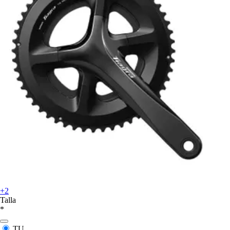
+2
Talla
*
TU