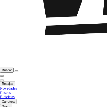
Buscar
Rebajas
Novedades
Cascos
Bicicletas
Carretera
Grava