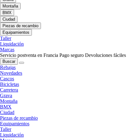
Montaña
BMX
Ciudad
Piezas de recambio
Equipamientos
Taller
Liquidación
Marcas
Servicio postventa en Francia
Pago seguro
Devoluciones fáciles
Buscar
Rebajas
Novedades
Cascos
Bicicletas
Carretera
Grava
Montaña
BMX
Ciudad
Piezas de recambio
Equipamientos
Taller
Liquidación