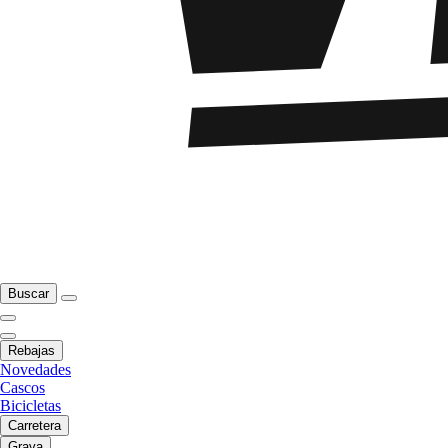
Buscar
Rebajas
Novedades
Cascos
Bicicletas
Carretera
Grava