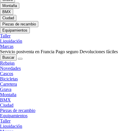
Montaña
BMX
Ciudad
Piezas de recambio
Equipamientos
Taller
Liquidación
Marcas
Servicio postventa en Francia
Pago seguro
Devoluciones fáciles
Buscar
Rebajas
Novedades
Cascos
Bicicletas
Carretera
Grava
Montaña
BMX
Ciudad
Piezas de recambio
Equipamientos
Taller
Liquidación