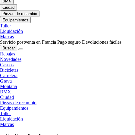
BMX
Ciudad
Piezas de recambio
Equipamientos
Taller
Liquidación
Marcas
Servicio postventa en Francia
Pago seguro
Devoluciones fáciles
Buscar
Rebajas
Novedades
Cascos
Bicicletas
Carretera
Grava
Montaña
BMX
Ciudad
Piezas de recambio
Equipamientos
Taller
Liquidación
Marcas