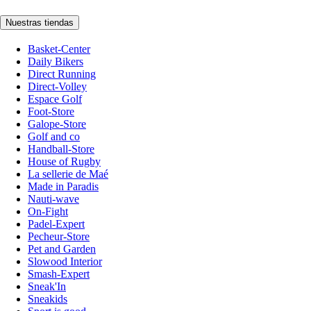
Nuestras tiendas
Basket-Center
Daily Bikers
Direct Running
Direct-Volley
Espace Golf
Foot-Store
Galope-Store
Golf and co
Handball-Store
House of Rugby
La sellerie de Maé
Made in Paradis
Nauti-wave
On-Fight
Padel-Expert
Pecheur-Store
Pet and Garden
Slowood Interior
Smash-Expert
Sneak'In
Sneakids