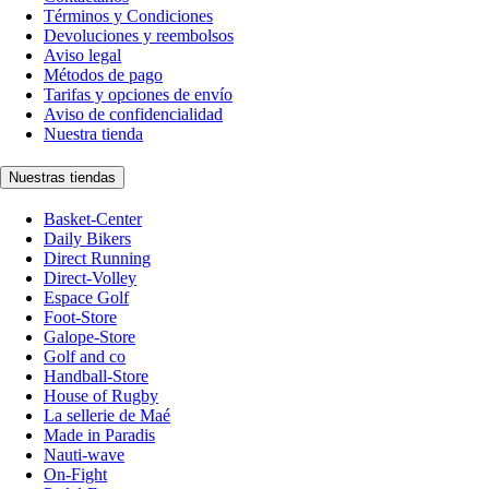
Términos y Condiciones
Devoluciones y reembolsos
Aviso legal
Métodos de pago
Tarifas y opciones de envío
Aviso de confidencialidad
Nuestra tienda
Nuestras tiendas
Basket-Center
Daily Bikers
Direct Running
Direct-Volley
Espace Golf
Foot-Store
Galope-Store
Golf and co
Handball-Store
House of Rugby
La sellerie de Maé
Made in Paradis
Nauti-wave
On-Fight