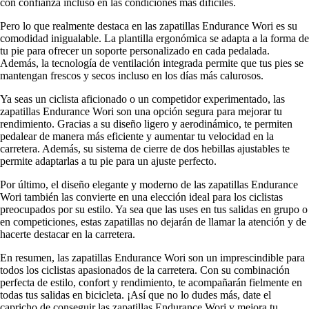
con confianza incluso en las condiciones más difíciles.
Pero lo que realmente destaca en las zapatillas Endurance Wori es su
comodidad inigualable. La plantilla ergonómica se adapta a la forma de
tu pie para ofrecer un soporte personalizado en cada pedalada.
Además, la tecnología de ventilación integrada permite que tus pies se
mantengan frescos y secos incluso en los días más calurosos.
Ya seas un ciclista aficionado o un competidor experimentado, las
zapatillas Endurance Wori son una opción segura para mejorar tu
rendimiento. Gracias a su diseño ligero y aerodinámico, te permiten
pedalear de manera más eficiente y aumentar tu velocidad en la
carretera. Además, su sistema de cierre de dos hebillas ajustables te
permite adaptarlas a tu pie para un ajuste perfecto.
Por último, el diseño elegante y moderno de las zapatillas Endurance
Wori también las convierte en una elección ideal para los ciclistas
preocupados por su estilo. Ya sea que las uses en tus salidas en grupo o
en competiciones, estas zapatillas no dejarán de llamar la atención y de
hacerte destacar en la carretera.
En resumen, las zapatillas Endurance Wori son un imprescindible para
todos los ciclistas apasionados de la carretera. Con su combinación
perfecta de estilo, confort y rendimiento, te acompañarán fielmente en
todas tus salidas en bicicleta. ¡Así que no lo dudes más, date el
capricho de conseguir las zapatillas Endurance Wori y mejora tu