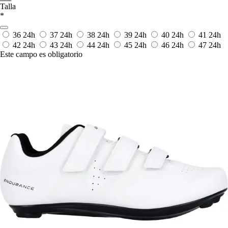
Talla
*
36
24h
37
24h
38
24h
39
24h
40
24h
41
24h
42
24h
43
24h
44
24h
45
24h
46
24h
47
24h
Este campo es obligatorio