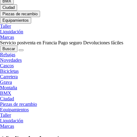
BMX
Ciudad
Piezas de recambio
Equipamientos
Taller
Liquidación
Marcas
Servicio postventa en Francia
Pago seguro
Devoluciones fáciles
Buscar
Rebajas
Novedades
Cascos
Bicicletas
Carretera
Grava
Montaña
BMX
Ciudad
Piezas de recambio
Equipamientos
Taller
Liquidación
Marcas