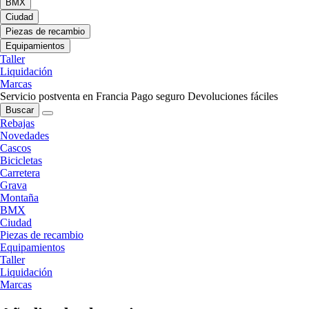
BMX
Ciudad
Piezas de recambio
Equipamientos
Taller
Liquidación
Marcas
Servicio postventa en Francia
Pago seguro
Devoluciones fáciles
Buscar
Rebajas
Novedades
Cascos
Bicicletas
Carretera
Grava
Montaña
BMX
Ciudad
Piezas de recambio
Equipamientos
Taller
Liquidación
Marcas