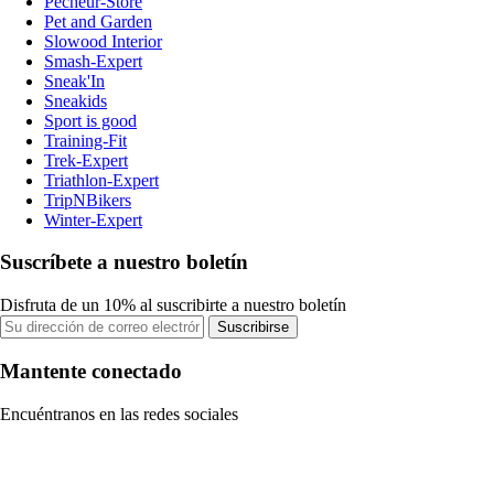
Pecheur-Store
Pet and Garden
Slowood Interior
Smash-Expert
Sneak'In
Sneakids
Sport is good
Training-Fit
Trek-Expert
Triathlon-Expert
TripNBikers
Winter-Expert
Suscríbete a nuestro boletín
Disfruta de un 10% al suscribirte a nuestro boletín
Suscribirse
Mantente conectado
Encuéntranos en las redes sociales