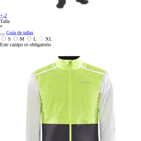
+-2
Talla
*
Guía de tallas
S
M
L
XL
Este campo es obligatorio