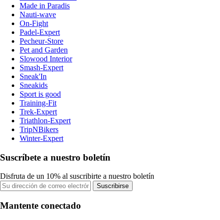
Made in Paradis
Nauti-wave
On-Fight
Padel-Expert
Pecheur-Store
Pet and Garden
Slowood Interior
Smash-Expert
Sneak'In
Sneakids
Sport is good
Training-Fit
Trek-Expert
Triathlon-Expert
TripNBikers
Winter-Expert
Suscríbete a nuestro boletín
Disfruta de un 10% al suscribirte a nuestro boletín
Suscribirse
Mantente conectado