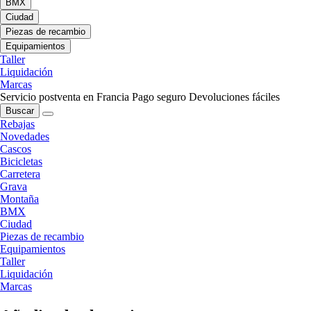
BMX
Ciudad
Piezas de recambio
Equipamientos
Taller
Liquidación
Marcas
Servicio postventa en Francia
Pago seguro
Devoluciones fáciles
Buscar
Rebajas
Novedades
Cascos
Bicicletas
Carretera
Grava
Montaña
BMX
Ciudad
Piezas de recambio
Equipamientos
Taller
Liquidación
Marcas