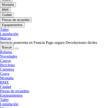
Montaña
BMX
Ciudad
Piezas de recambio
Equipamientos
Taller
Liquidación
Marcas
Servicio postventa en Francia
Pago seguro
Devoluciones fáciles
Buscar
Rebajas
Novedades
Cascos
Bicicletas
Carretera
Grava
Montaña
BMX
Ciudad
Piezas de recambio
Equipamientos
Taller
Liquidación