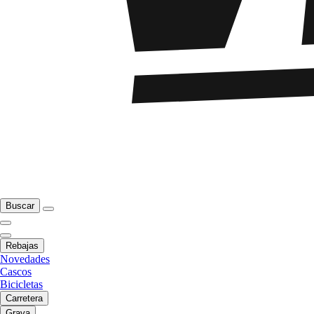
Buscar
Rebajas
Novedades
Cascos
Bicicletas
Carretera
Grava