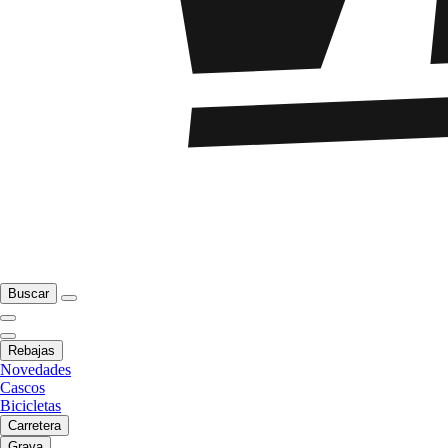
Buscar
Rebajas
Novedades
Cascos
Bicicletas
Carretera
Grava