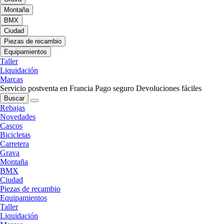
Montaña
BMX
Ciudad
Piezas de recambio
Equipamientos
Taller
Liquidación
Marcas
Servicio postventa en Francia
Pago seguro
Devoluciones fáciles
Buscar
Rebajas
Novedades
Cascos
Bicicletas
Carretera
Grava
Montaña
BMX
Ciudad
Piezas de recambio
Equipamientos
Taller
Liquidación