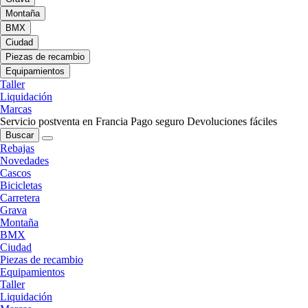
Montaña
BMX
Ciudad
Piezas de recambio
Equipamientos
Taller
Liquidación
Marcas
Servicio postventa en Francia
Pago seguro
Devoluciones fáciles
Buscar
Rebajas
Novedades
Cascos
Bicicletas
Carretera
Grava
Montaña
BMX
Ciudad
Piezas de recambio
Equipamientos
Taller
Liquidación