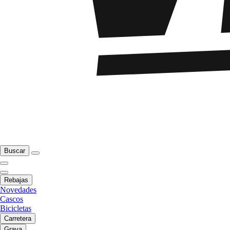
Buscar
Rebajas
Novedades
Cascos
Bicicletas
Carretera
Grava