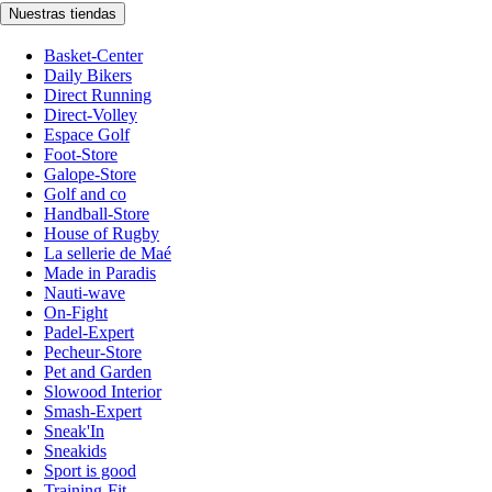
Nuestras tiendas
Basket-Center
Daily Bikers
Direct Running
Direct-Volley
Espace Golf
Foot-Store
Galope-Store
Golf and co
Handball-Store
House of Rugby
La sellerie de Maé
Made in Paradis
Nauti-wave
On-Fight
Padel-Expert
Pecheur-Store
Pet and Garden
Slowood Interior
Smash-Expert
Sneak'In
Sneakids
Sport is good
Training-Fit