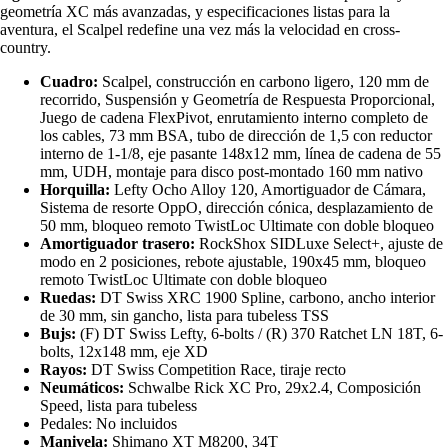
geometría XC más avanzadas, y especificaciones listas para la
aventura, el Scalpel redefine una vez más la velocidad en cross-
country.
Cuadro:
Scalpel, construcción en carbono ligero, 120 mm de
recorrido, Suspensión y Geometría de Respuesta Proporcional,
Juego de cadena FlexPivot, enrutamiento interno completo de
los cables, 73 mm BSA, tubo de dirección de 1,5 con reductor
interno de 1-1/8, eje pasante 148x12 mm, línea de cadena de 55
mm, UDH, montaje para disco post-montado 160 mm nativo
Horquilla:
Lefty Ocho Alloy 120, Amortiguador de Cámara,
Sistema de resorte OppO, dirección cónica, desplazamiento de
50 mm, bloqueo remoto TwistLoc Ultimate con doble bloqueo
Amortiguador trasero:
RockShox SIDLuxe Select+, ajuste de
modo en 2 posiciones, rebote ajustable, 190x45 mm, bloqueo
remoto TwistLoc Ultimate con doble bloqueo
Ruedas:
DT Swiss XRC 1900 Spline, carbono, ancho interior
de 30 mm, sin gancho, lista para tubeless TSS
Bujs:
(F) DT Swiss Lefty, 6-bolts / (R) 370 Ratchet LN 18T, 6-
bolts, 12x148 mm, eje XD
Rayos:
DT Swiss Competition Race, tiraje recto
Neumáticos:
Schwalbe Rick XC Pro, 29x2.4, Composición
Speed, lista para tubeless
Pedales: No incluidos
Manivela:
Shimano XT M8200, 34T