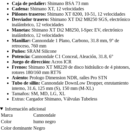
Caja de pedalier:
Shimano BSA 73 mm
Cadena:
Shimano XT, 12 velocidades
Piñones traseros:
Shimano XT 8200, 10-51, 12 velocidades
Desviador trasero:
Shimano XT Di2 M8250 SGS, electrónico
inalámbrico, 12 velocidades
Manetas:
Shimano XT Di2 M8250, I-Spec EV, electrónico
inalámbrico, 12 velocidades
Manillar:
Cannondale 1 Plano, Carbono, 31.8 mm, 9° de
retroceso, 760 mm
Puños:
SRAM Silicone
Potencia:
Cannondale C1 Conceal, Aleación, 31.8, 6°
Juego de dirección:
Acros ICR
Frenos:
Shimano XT M8220 de disco hidráulico de 4 pistones,
rotores 180/160 mm RT76
Asiento:
Prologo Dimension NDR, raíles Pro STN
Tubo de sillín:
Cannondale DownLow Dropper, enrutamiento
interno, 31.6, 125 mm (S), 150 mm (M-XL)
Tamaños: SM, MD, LG, XL
Extras: Cargador Shimano, Válvulas Tubeless
Información adicional
Marca
Cannondale
Color
humo negro
Color dominante
Negro