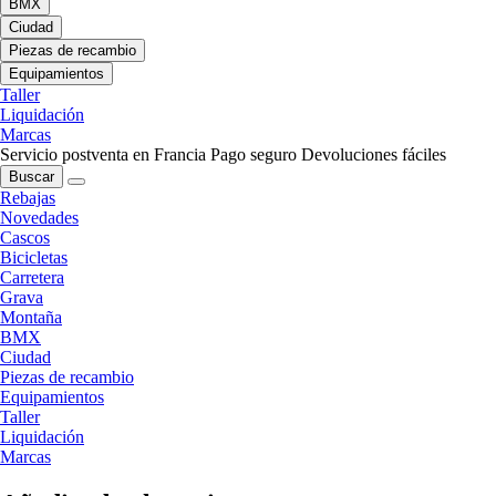
BMX
Ciudad
Piezas de recambio
Equipamientos
Taller
Liquidación
Marcas
Servicio postventa en Francia
Pago seguro
Devoluciones fáciles
Buscar
Rebajas
Novedades
Cascos
Bicicletas
Carretera
Grava
Montaña
BMX
Ciudad
Piezas de recambio
Equipamientos
Taller
Liquidación
Marcas