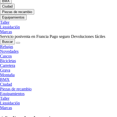
BMX
Ciudad
Piezas de recambio
Equipamientos
Taller
Liquidación
Marcas
Servicio postventa en Francia
Pago seguro
Devoluciones fáciles
Buscar
Rebajas
Novedades
Cascos
Bicicletas
Carretera
Grava
Montaña
BMX
Ciudad
Piezas de recambio
Equipamientos
Taller
Liquidación
Marcas