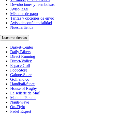
Devoluciones y reembolsos
Aviso legal
Métodos de pago
Tarifas y opciones de envío
Aviso de confidencialidad
Nuestra tienda
Nuestras tiendas
Basket-Center
Daily Bikers
Direct Running
Direct-Volley
Espace Golf
Foot-Store
Galope-Store
Golf and co
Handball-Store
House of Rugby
La sellerie de Maé
Made in Paradis
Nauti-wave
On-Fight
Padel-Expert