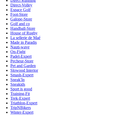
Direct Running
Direct-Volley
Espace Golf
Foot-Store
Galope-Store
Golf and co
Handball-Store
House of Rugby
La sellerie de Maé
Made in Paradis
Nauti-wave
On-Fight
Padel-Expert
Pecheur-Store
Pet and Garden
Slowood Interior
Smash-Expert
Sneak'In
Sneakids
Sport is good
Training-Fit
Trek-Expert
Triathlon-Expert
TripNBikers
Winter-Expert