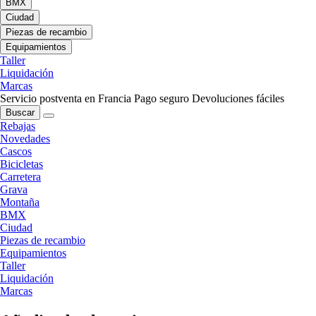
BMX
Ciudad
Piezas de recambio
Equipamientos
Taller
Liquidación
Marcas
Servicio postventa en Francia
Pago seguro
Devoluciones fáciles
Buscar
Rebajas
Novedades
Cascos
Bicicletas
Carretera
Grava
Montaña
BMX
Ciudad
Piezas de recambio
Equipamientos
Taller
Liquidación
Marcas