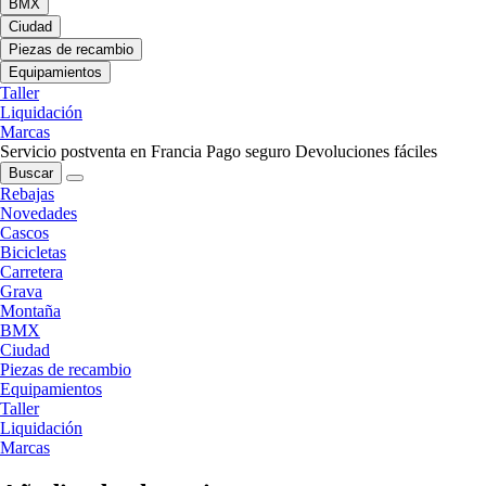
BMX
Ciudad
Piezas de recambio
Equipamientos
Taller
Liquidación
Marcas
Servicio postventa en Francia
Pago seguro
Devoluciones fáciles
Buscar
Rebajas
Novedades
Cascos
Bicicletas
Carretera
Grava
Montaña
BMX
Ciudad
Piezas de recambio
Equipamientos
Taller
Liquidación
Marcas