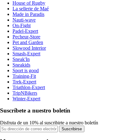
House of Rugby
La sellerie de Maé
Made in Paradis
Nauti-wave
On-Fight
Padel-Expert
Pecheur-Store
Pet and Garden
Slowood Interior
Smash-Expert
Sneak'In
Sneakids
Sport is good
Training-Fit
Trek-Expert
Triathlon-Expert
TripNBikers
Winter-Expert
Suscríbete a nuestro boletín
Disfruta de un 10% al suscribirte a nuestro boletín
Suscribirse