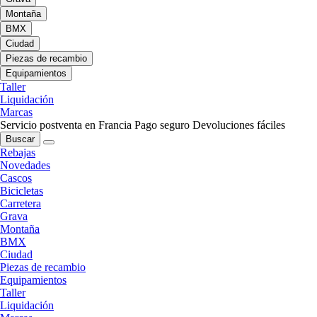
Montaña
BMX
Ciudad
Piezas de recambio
Equipamientos
Taller
Liquidación
Marcas
Servicio postventa en Francia
Pago seguro
Devoluciones fáciles
Buscar
Rebajas
Novedades
Cascos
Bicicletas
Carretera
Grava
Montaña
BMX
Ciudad
Piezas de recambio
Equipamientos
Taller
Liquidación