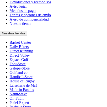
Devoluciones y reembolsos
Aviso legal
Métodos de pago
Tarifas y opciones de envío
Aviso de confidencialidad
Nuestra tienda
Nuestras tiendas
Basket-Center
Daily Bikers
Direct Running
Direct-Volley
Espace Golf
Foot-Store
Galope-Store
Golf and co
Handball-Store
House of Rugby
La sellerie de Maé
Made in Paradis
Nauti-wave
On-Fight
Padel-Expert
Pecheur-Store