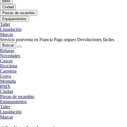
BMX
Ciudad
Piezas de recambio
Equipamientos
Taller
Liquidación
Marcas
Servicio postventa en Francia
Pago seguro
Devoluciones fáciles
Buscar
Rebajas
Novedades
Cascos
Bicicletas
Carretera
Grava
Montaña
BMX
Ciudad
Piezas de recambio
Equipamientos
Taller
Liquidación
Marcas