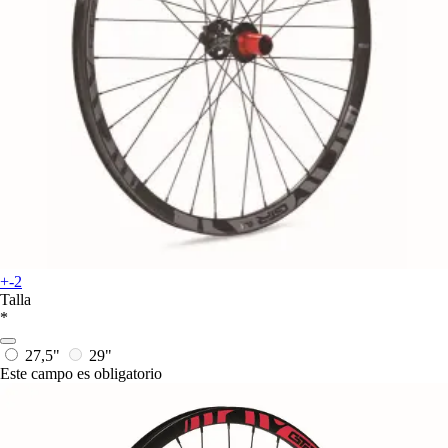
+-2
Talla
*
27,5"
29"
Este campo es obligatorio