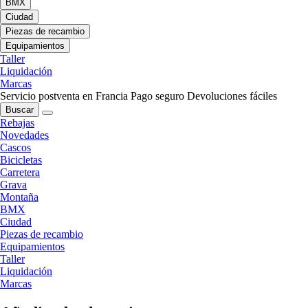
BMX
Ciudad
Piezas de recambio
Equipamientos
Taller
Liquidación
Marcas
Servicio postventa en Francia
Pago seguro
Devoluciones fáciles
Buscar
Rebajas
Novedades
Cascos
Bicicletas
Carretera
Grava
Montaña
BMX
Ciudad
Piezas de recambio
Equipamientos
Taller
Liquidación
Marcas