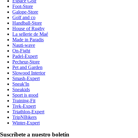
Espace Golf
Foot-Store
Galope-Store
Golf and co
Handball-Store
House of Rugby
La sellerie de Maé
Made in Paradis
Nauti-wave
On-Fight
Padel-Expert
Pecheur-Store
Pet and Garden
Slowood Interior
Smash-Expert
Sneak'In
Sneakids
Sport is good
Training-Fit
Trek-Expert
Triathlon-Expert
TripNBikers
Winter-Expert
Suscríbete a nuestro boletín