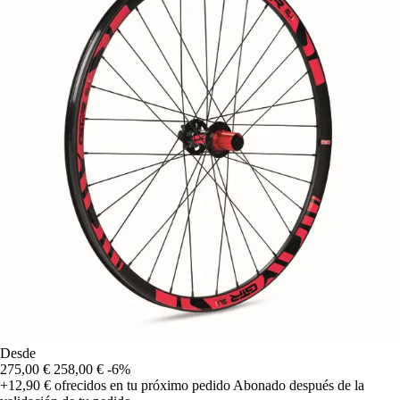
Desde
275,00 €
258,00 €
-6%
+12,90 €
ofrecidos en tu próximo pedido
Abonado después de la