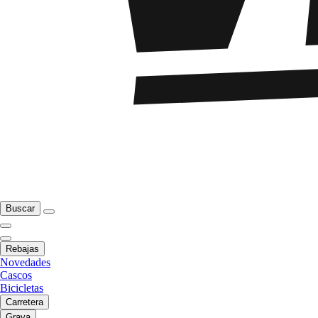
Buscar
Rebajas
Novedades
Cascos
Bicicletas
Carretera
Grava