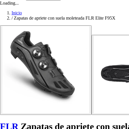
Loading...
Inicio
/
Zapatas de apriete con suela moleteada FLR Elite F95X
FLR
Zapatas de apriete con sue