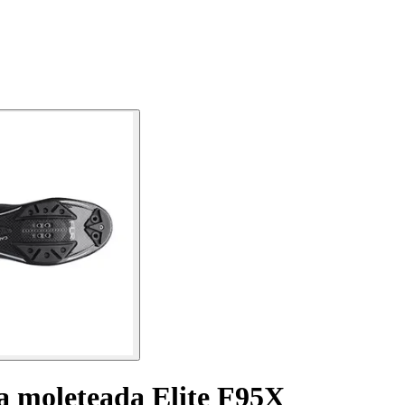
la moleteada Elite F95X