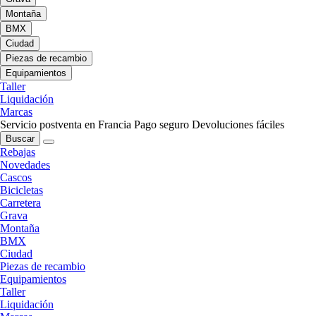
Montaña
BMX
Ciudad
Piezas de recambio
Equipamientos
Taller
Liquidación
Marcas
Servicio postventa en Francia
Pago seguro
Devoluciones fáciles
Buscar
Rebajas
Novedades
Cascos
Bicicletas
Carretera
Grava
Montaña
BMX
Ciudad
Piezas de recambio
Equipamientos
Taller
Liquidación