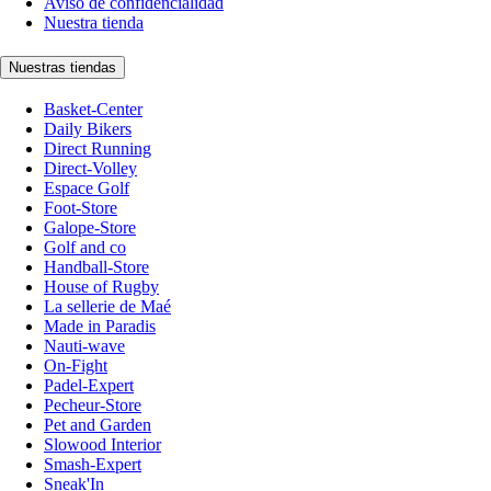
Aviso de confidencialidad
Nuestra tienda
Nuestras tiendas
Basket-Center
Daily Bikers
Direct Running
Direct-Volley
Espace Golf
Foot-Store
Galope-Store
Golf and co
Handball-Store
House of Rugby
La sellerie de Maé
Made in Paradis
Nauti-wave
On-Fight
Padel-Expert
Pecheur-Store
Pet and Garden
Slowood Interior
Smash-Expert
Sneak'In