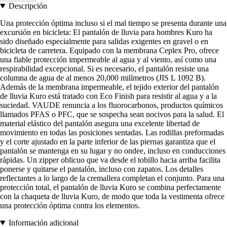
Descripción
Una protección óptima incluso si el mal tiempo se presenta durante una
excursión en bicicleta: El pantalón de lluvia para hombres Kuro ha
sido diseñado especialmente para salidas exigentes en gravel o en
bicicleta de carretera. Equipado con la membrana Ceplex Pro, ofrece
una fiable protección impermeable al agua y al viento, así como una
respirabilidad excepcional. Si es necesario, el pantalón resiste una
columna de agua de al menos 20,000 milímetros (JIS L 1092 B).
Además de la membrana impermeable, el tejido exterior del pantalón
de lluvia Kuro está tratado con Eco Finish para resistir al agua y a la
suciedad. VAUDE renuncia a los fluorocarbonos, productos químicos
llamados PFAS o PFC, que se sospecha sean nocivos para la salud. El
material elástico del pantalón asegura una excelente libertad de
movimiento en todas las posiciones sentadas. Las rodillas preformadas
y el corte ajustado en la parte inferior de las piernas garantiza que el
pantalón se mantenga en su lugar y no ondee, incluso en conducciones
rápidas. Un zipper oblicuo que va desde el tobillo hacia arriba facilita
ponerse y quitarse el pantalón, incluso con zapatos. Los detalles
reflectantes a lo largo de la cremallera completan el conjunto. Para una
protección total, el pantalón de lluvia Kuro se combina perfectamente
con la chaqueta de lluvia Kuro, de modo que toda la vestimenta ofrece
una protección óptima contra los elementos.
Información adicional