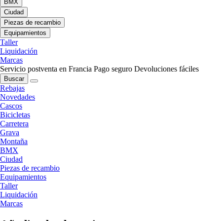
BMX
Ciudad
Piezas de recambio
Equipamientos
Taller
Liquidación
Marcas
Servicio postventa en Francia
Pago seguro
Devoluciones fáciles
Buscar
Rebajas
Novedades
Cascos
Bicicletas
Carretera
Grava
Montaña
BMX
Ciudad
Piezas de recambio
Equipamientos
Taller
Liquidación
Marcas