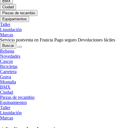
BMX
Ciudad
Piezas de recambio
Equipamientos
Taller
Liquidación
Marcas
Servicio postventa en Francia
Pago seguro
Devoluciones fáciles
Buscar
Rebajas
Novedades
Cascos
Bicicletas
Carretera
Grava
Montaña
BMX
Ciudad
Piezas de recambio
Equipamientos
Taller
Liquidación
Marcas