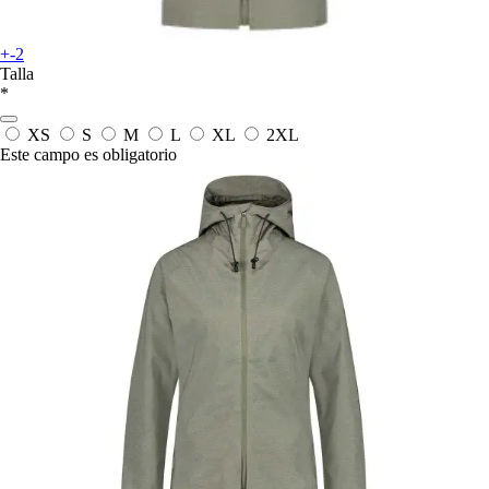
+-2
Talla
*
XS
S
M
L
XL
2XL
Este campo es obligatorio