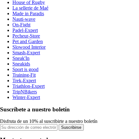
House of Rugby
La sellerie de Maé
Made in Paradis
Nauti-wave
On-Fight
Padel-Expert
Pecheur-Store
Pet and Garden
Slowood Interior
Smash-Expert
Sneak'In
Sneakids
Sport is good
Training-Fit
Trek-Expert
Triathlon-Expert
TripNBikers
Winter-Expert
Suscríbete a nuestro boletín
Disfruta de un 10% al suscribirte a nuestro boletín
Suscribirse