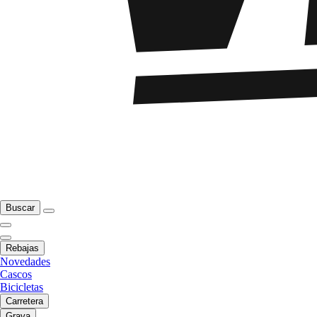
Buscar
Rebajas
Novedades
Cascos
Bicicletas
Carretera
Grava