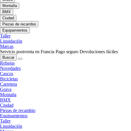
Montaña
BMX
Ciudad
Piezas de recambio
Equipamientos
Taller
Liquidación
Marcas
Servicio postventa en Francia
Pago seguro
Devoluciones fáciles
Buscar
Rebajas
Novedades
Cascos
Bicicletas
Carretera
Grava
Montaña
BMX
Ciudad
Piezas de recambio
Equipamientos
Taller
Liquidación