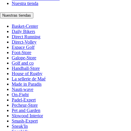
Nuestra tienda
Nuestras tiendas
Basket-Center
Daily Bikers
Direct Running
Direct-Volley
Espace Golf
Foot-Store
Galope-Store
Golf and co
Handball-Store
House of Rugby
La sellerie de Maé
Made in Paradis
Nauti-wave
On-Fight
Padel-Expert
Pecheur-Store
Pet and Garden
Slowood Interior
Smash-Expert
Sneak'In