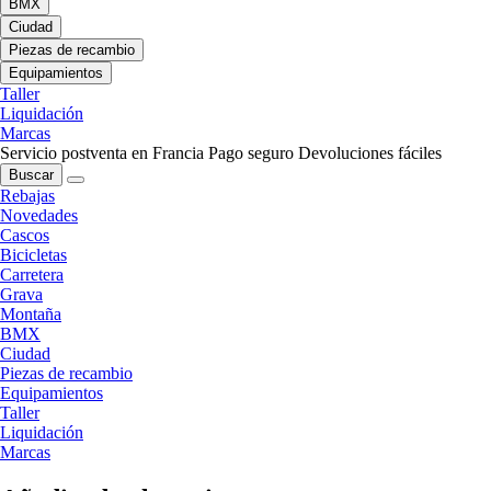
BMX
Ciudad
Piezas de recambio
Equipamientos
Taller
Liquidación
Marcas
Servicio postventa en Francia
Pago seguro
Devoluciones fáciles
Buscar
Rebajas
Novedades
Cascos
Bicicletas
Carretera
Grava
Montaña
BMX
Ciudad
Piezas de recambio
Equipamientos
Taller
Liquidación
Marcas