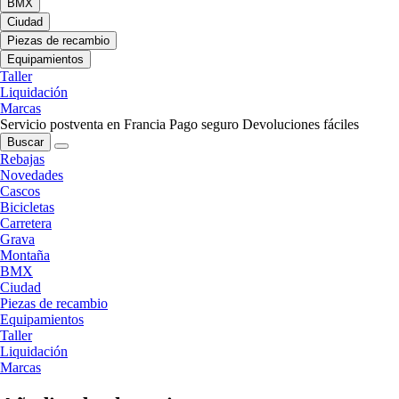
BMX
Ciudad
Piezas de recambio
Equipamientos
Taller
Liquidación
Marcas
Servicio postventa en Francia
Pago seguro
Devoluciones fáciles
Buscar
Rebajas
Novedades
Cascos
Bicicletas
Carretera
Grava
Montaña
BMX
Ciudad
Piezas de recambio
Equipamientos
Taller
Liquidación
Marcas