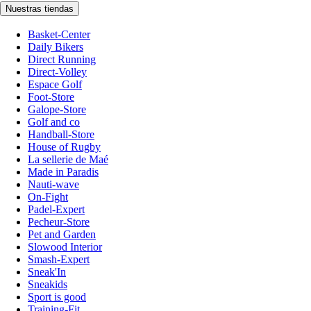
Nuestras tiendas
Basket-Center
Daily Bikers
Direct Running
Direct-Volley
Espace Golf
Foot-Store
Galope-Store
Golf and co
Handball-Store
House of Rugby
La sellerie de Maé
Made in Paradis
Nauti-wave
On-Fight
Padel-Expert
Pecheur-Store
Pet and Garden
Slowood Interior
Smash-Expert
Sneak'In
Sneakids
Sport is good
Training-Fit