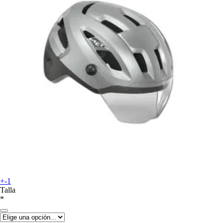
+-1
Talla
*