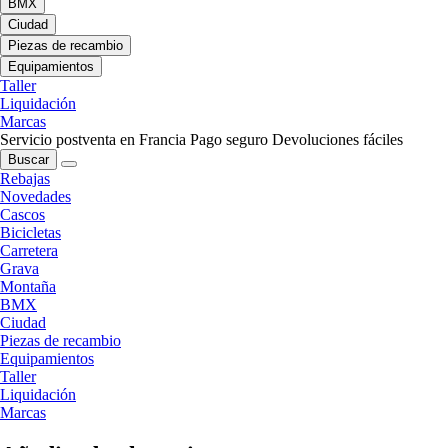
BMX
Ciudad
Piezas de recambio
Equipamientos
Taller
Liquidación
Marcas
Servicio postventa en Francia
Pago seguro
Devoluciones fáciles
Buscar
Rebajas
Novedades
Cascos
Bicicletas
Carretera
Grava
Montaña
BMX
Ciudad
Piezas de recambio
Equipamientos
Taller
Liquidación
Marcas