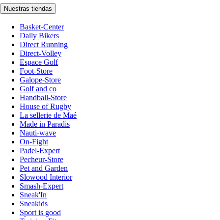
Nuestras tiendas
Basket-Center
Daily Bikers
Direct Running
Direct-Volley
Espace Golf
Foot-Store
Galope-Store
Golf and co
Handball-Store
House of Rugby
La sellerie de Maé
Made in Paradis
Nauti-wave
On-Fight
Padel-Expert
Pecheur-Store
Pet and Garden
Slowood Interior
Smash-Expert
Sneak'In
Sneakids
Sport is good