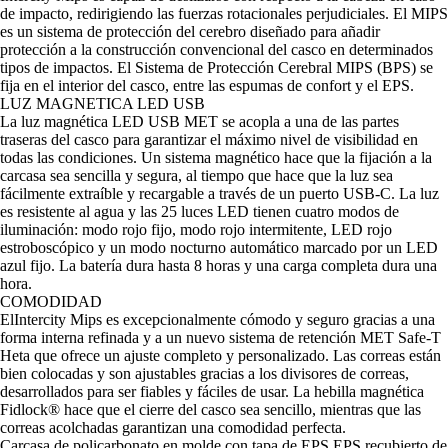
de impacto, redirigiendo las fuerzas rotacionales perjudiciales. El MIPS
es un sistema de protección del cerebro diseñado para añadir
protección a la construcción convencional del casco en determinados
tipos de impactos. El Sistema de Protección Cerebral MIPS (BPS) se
fija en el interior del casco, entre las espumas de confort y el EPS.
LUZ MAGNETICA LED USB
La luz magnética LED USB MET se acopla a una de las partes
traseras del casco para garantizar el máximo nivel de visibilidad en
todas las condiciones. Un sistema magnético hace que la fijación a la
carcasa sea sencilla y segura, al tiempo que hace que la luz sea
fácilmente extraíble y recargable a través de un puerto USB-C. La luz
es resistente al agua y las 25 luces LED tienen cuatro modos de
iluminación: modo rojo fijo, modo rojo intermitente, LED rojo
estroboscópico y un modo nocturno automático marcado por un LED
azul fijo. La batería dura hasta 8 horas y una carga completa dura una
hora.
COMODIDAD
ElIntercity Mips es excepcionalmente cómodo y seguro gracias a una
forma interna refinada y a un nuevo sistema de retención MET Safe-T
Heta que ofrece un ajuste completo y personalizado. Las correas están
bien colocadas y son ajustables gracias a los divisores de correas,
desarrollados para ser fiables y fáciles de usar. La hebilla magnética
Fidlock® hace que el cierre del casco sea sencillo, mientras que las
correas acolchadas garantizan una comodidad perfecta.
Carcasa de policarbonato en molde con tapa de EPS EPS recubierto de