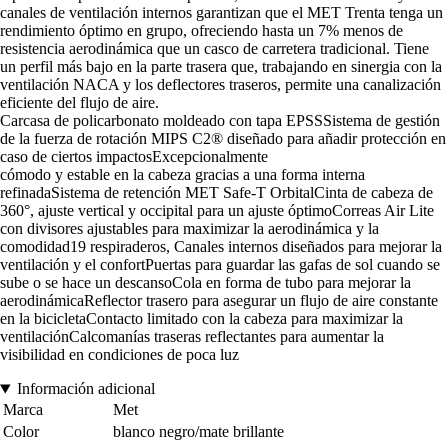
canales de ventilación internos garantizan que el MET Trenta tenga un
rendimiento óptimo en grupo, ofreciendo hasta un 7% menos de
resistencia aerodinámica que un casco de carretera tradicional. Tiene
un perfil más bajo en la parte trasera que, trabajando en sinergia con la
ventilación NACA y los deflectores traseros, permite una canalización
eficiente del flujo de aire.
Carcasa de policarbonato moldeado con tapa EPSSSistema de gestión
de la fuerza de rotación MIPS C2® diseñado para añadir protección en
caso de ciertos impactosExcepcionalmente
cómodo y estable en la cabeza gracias a una forma interna
refinadaSistema de retención MET Safe-T OrbitalCinta de cabeza de
360°, ajuste vertical y occipital para un ajuste óptimoCorreas Air Lite
con divisores ajustables para maximizar la aerodinámica y la
comodidad19 respiraderos, Canales internos diseñados para mejorar la
ventilación y el confortPuertas para guardar las gafas de sol cuando se
sube o se hace un descansoCola en forma de tubo para mejorar la
aerodinámicaReflector trasero para asegurar un flujo de aire constante
en la bicicletaContacto limitado con la cabeza para maximizar la
ventilaciónCalcomanías traseras reflectantes para aumentar la
visibilidad en condiciones de poca luz
Información adicional
Marca
Met
Color
blanco negro/mate brillante