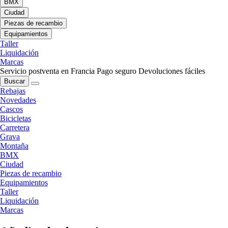
BMX
Ciudad
Piezas de recambio
Equipamientos
Taller
Liquidación
Marcas
Servicio postventa en Francia
Pago seguro
Devoluciones fáciles
Buscar
Rebajas
Novedades
Cascos
Bicicletas
Carretera
Grava
Montaña
BMX
Ciudad
Piezas de recambio
Equipamientos
Taller
Liquidación
Marcas