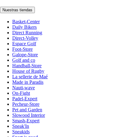
Nuestras tiendas
Basket-Center
Daily Bikers
Direct Running
Direct-Volley
Espace Golf
Foot-Store
Galope-Store
Golf and co
Handball-Store
House of Rugby
La sellerie de Maé
Made in Paradis
Nauti-wave
On-Fight
Padel-Expert
Pecheur-Store
Pet and Garden
Slowood Interior
Smash-Expert
Sneak'In
Sneakids