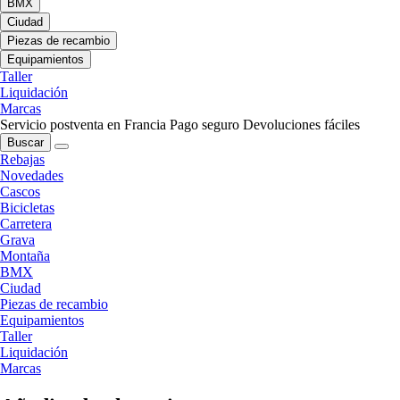
BMX
Ciudad
Piezas de recambio
Equipamientos
Taller
Liquidación
Marcas
Servicio postventa en Francia
Pago seguro
Devoluciones fáciles
Buscar
Rebajas
Novedades
Cascos
Bicicletas
Carretera
Grava
Montaña
BMX
Ciudad
Piezas de recambio
Equipamientos
Taller
Liquidación
Marcas