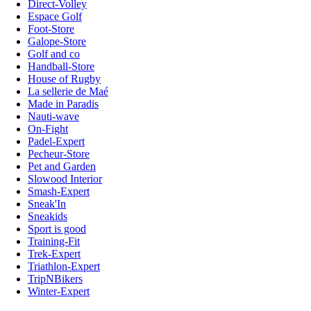
Direct-Volley
Espace Golf
Foot-Store
Galope-Store
Golf and co
Handball-Store
House of Rugby
La sellerie de Maé
Made in Paradis
Nauti-wave
On-Fight
Padel-Expert
Pecheur-Store
Pet and Garden
Slowood Interior
Smash-Expert
Sneak'In
Sneakids
Sport is good
Training-Fit
Trek-Expert
Triathlon-Expert
TripNBikers
Winter-Expert