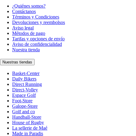
¿Quiénes somos?
Contáctanos
Términos y Condiciones
Devoluciones y reembolsos
Aviso legal
Métodos de pago
Tarifas y opciones de envío
Aviso de confidencialidad
Nuestra tienda
Nuestras tiendas
Basket-Center
Daily Bikers
Direct Running
Direct-Volley
Espace Golf
Foot-Store
Galope-Store
Golf and co
Handball-Store
House of Rugby
La sellerie de Maé
Made in Paradis