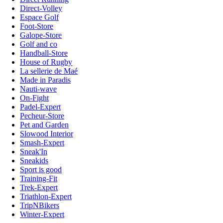
Direct-Volley
Espace Golf
Foot-Store
Galope-Store
Golf and co
Handball-Store
House of Rugby
La sellerie de Maé
Made in Paradis
Nauti-wave
On-Fight
Padel-Expert
Pecheur-Store
Pet and Garden
Slowood Interior
Smash-Expert
Sneak'In
Sneakids
Sport is good
Training-Fit
Trek-Expert
Triathlon-Expert
TripNBikers
Winter-Expert