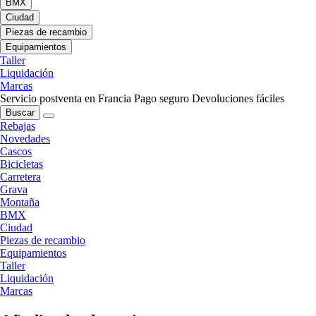
BMX
Ciudad
Piezas de recambio
Equipamientos
Taller
Liquidación
Marcas
Servicio postventa en Francia
Pago seguro
Devoluciones fáciles
Buscar
Rebajas
Novedades
Cascos
Bicicletas
Carretera
Grava
Montaña
BMX
Ciudad
Piezas de recambio
Equipamientos
Taller
Liquidación
Marcas