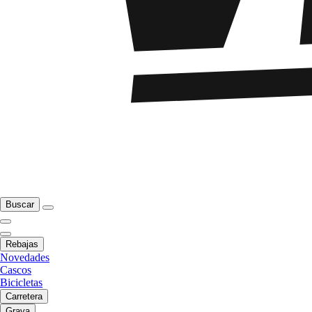
Buscar
Rebajas
Novedades
Cascos
Bicicletas
Carretera
Grava