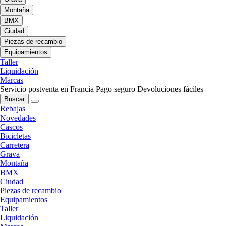
Montaña
BMX
Ciudad
Piezas de recambio
Equipamientos
Taller
Liquidación
Marcas
Servicio postventa en Francia
Pago seguro
Devoluciones fáciles
Buscar
Rebajas
Novedades
Cascos
Bicicletas
Carretera
Grava
Montaña
BMX
Ciudad
Piezas de recambio
Equipamientos
Taller
Liquidación