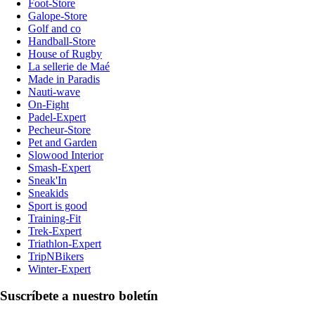
Foot-Store
Galope-Store
Golf and co
Handball-Store
House of Rugby
La sellerie de Maé
Made in Paradis
Nauti-wave
On-Fight
Padel-Expert
Pecheur-Store
Pet and Garden
Slowood Interior
Smash-Expert
Sneak'In
Sneakids
Sport is good
Training-Fit
Trek-Expert
Triathlon-Expert
TripNBikers
Winter-Expert
Suscríbete a nuestro boletín