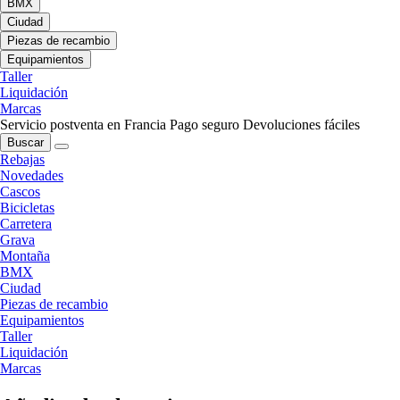
BMX
Ciudad
Piezas de recambio
Equipamientos
Taller
Liquidación
Marcas
Servicio postventa en Francia
Pago seguro
Devoluciones fáciles
Buscar
Rebajas
Novedades
Cascos
Bicicletas
Carretera
Grava
Montaña
BMX
Ciudad
Piezas de recambio
Equipamientos
Taller
Liquidación
Marcas