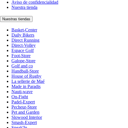
Aviso de confidencialidad
Nuestra tienda
Nuestras tiendas
Basket-Center
Daily Bikers
Direct Running
Direct-Volley
Espace Golf
Foot-Store
Galope-Store
Golf and co
Handball-Store
House of Rugby
La sellerie de Maé
Made in Paradis
Nauti-wave
On-Fight
Padel-Expert
Pecheur-Store
Pet and Garden
Slowood Interior
Smash-Expert
Sneak'In