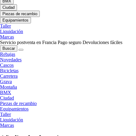
BMX
Ciudad
Piezas de recambio
Equipamientos
Taller
Liquidación
Marcas
Servicio postventa en Francia
Pago seguro
Devoluciones fáciles
Buscar
Rebajas
Novedades
Cascos
Bicicletas
Carretera
Grava
Montaña
BMX
Ciudad
Piezas de recambio
Equipamientos
Taller
Liquidación
Marcas