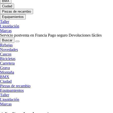
BMX
Ciudad
Piezas de recambio
Equipamientos
Taller
Liquidación
Marcas
Servicio postventa en Francia
Pago seguro
Devoluciones fáciles
Buscar
Rebajas
Novedades
Cascos
Bicicletas
Carretera
Grava
Montaña
BMX
Ciudad
Piezas de recambio
Equipamientos
Taller
Liquidación
Marcas