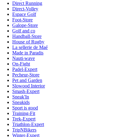
Direct Running
Direct-Volley
Espace Golf
Foot-Store
Galope-Store
Golf and co
Handball-Store
House of Rugby
La sellerie de Maé
Made in Paradis
Nauti-wave
On-Fight
Padel-Expert
Pecheur-Store
Pet and Garden
Slowood Interior
Smash-Expert
Sneak'In
Sneakids
Sport is good
Training-Fit
Trek-Expert
Triathlon-Expert
TripNBikers
Winter-Expert