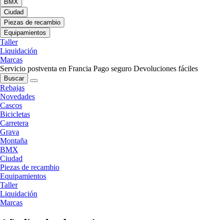
BMX
Ciudad
Piezas de recambio
Equipamientos
Taller
Liquidación
Marcas
Servicio postventa en Francia
Pago seguro
Devoluciones fáciles
Buscar
Rebajas
Novedades
Cascos
Bicicletas
Carretera
Grava
Montaña
BMX
Ciudad
Piezas de recambio
Equipamientos
Taller
Liquidación
Marcas