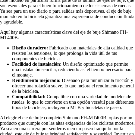
Este modelo en particular forma parte de la familia de ejes de buje, que
son esenciales para el buen funcionamiento de los sistemas de ruedas.
Ya sea para un uso diario o para salidas más deportivas, el eje de buje
montado en tu bicicleta garantiza una experiencia de conducción fluida
y agradable.
Aquí hay algunas características clave del eje de buje Shimano FH-
MT400B:
Diseño duradero:
Fabricado con materiales de alta calidad que
resisten las tensiones, lo que prolonga la vida útil de tus
componentes de bicicleta.
Facilidad de instalación:
Un diseño optimizado que permite
una instalación sencilla, reduciendo así el tiempo necesario para
el montaje.
Rendimiento mejorado:
Diseñado para minimizar la fricción y
ofrecer una rotación suave, lo que mejora el rendimiento general
de la bicicleta.
Compatibilidad:
Compatible con una variedad de modelos de
ruedas, lo que lo convierte en una opción versátil para diferentes
tipos de bicicletas, incluyendo MTB y bicicletas de paseo.
Al elegir el eje de buje completo Shimano FH-MT400B, optas por un
producto que cumple con las altas exigencias de los ciclistas modernos.
Ya sea en una carrera por senderos o en un paseo tranquilo por la
ciudad, este eje de buje te brindará satisfacción y seguridad. Invertir en