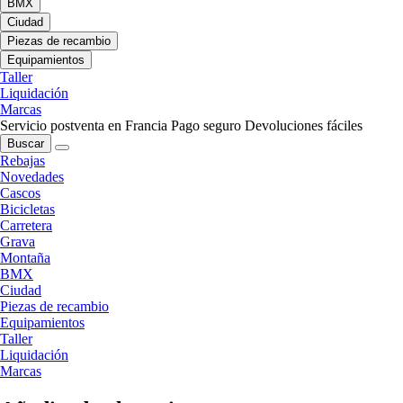
BMX
Ciudad
Piezas de recambio
Equipamientos
Taller
Liquidación
Marcas
Servicio postventa en Francia
Pago seguro
Devoluciones fáciles
Buscar
Rebajas
Novedades
Cascos
Bicicletas
Carretera
Grava
Montaña
BMX
Ciudad
Piezas de recambio
Equipamientos
Taller
Liquidación
Marcas