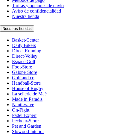
Métodos de pago
Tarifas y opciones de envío
Aviso de confidencialidad
Nuestra tienda
Nuestras tiendas
Basket-Center
Daily Bikers
Direct Running
Direct-Volley
Espace Golf
Foot-Store
Galope-Store
Golf and co
Handball-Store
House of Rugby
La sellerie de Maé
Made in Paradis
Nauti-wave
On-Fight
Padel-Expert
Pecheur-Store
Pet and Garden
Slowood Interior