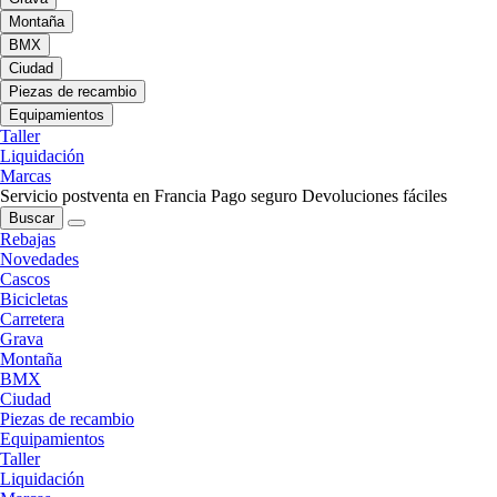
Montaña
BMX
Ciudad
Piezas de recambio
Equipamientos
Taller
Liquidación
Marcas
Servicio postventa en Francia
Pago seguro
Devoluciones fáciles
Buscar
Rebajas
Novedades
Cascos
Bicicletas
Carretera
Grava
Montaña
BMX
Ciudad
Piezas de recambio
Equipamientos
Taller
Liquidación