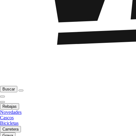
Buscar
Rebajas
Novedades
Cascos
Bicicletas
Carretera
Grava